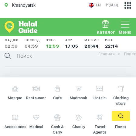
Krasnoyarsk
EN
₽ (RUB)
Каталог
Меню
ФАДЖР
ВОСХОД
ЗУХР
АСР
МАГРИБ
ИША
02:59
04:59
12:59
17:05
20:44
22:14
Главная
Поиск
Mosque
Restaurant
Cafe
Madrasah
Hotels
Clothing
store
Accessories
Medical
Cash &
Charity
Travel
Поиск
Carry
Agents