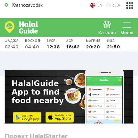
Krasnozavodsk
EN
₽ (RUB)
Каталог
Меню
ФАДЖР
ВОСХОД
ЗУХР
АСР
МАГРИБ
ИША
02:40
04:40
12:38
16:42
20:20
21:50
Проект HalalStarter