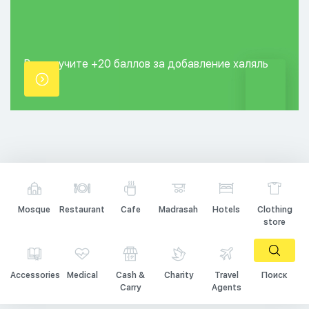
Вы получите +20
баллов за добавление
халяль
точки.
Mosque
Restaurant
Cafe
Madrasah
Hotels
Clothing
store
Accessories
Medical
Cash &
Charity
Travel
Поиск
Carry
Agents