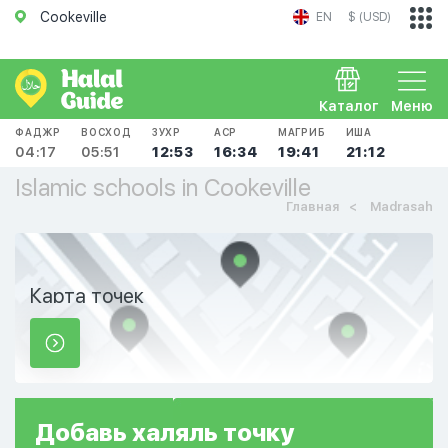
Cookeville
EN
$ (USD)
Каталог
Меню
ФАДЖР
ВОСХОД
ЗУХР
АСР
МАГРИБ
ИША
04:17
05:51
12:53
16:34
19:41
21:12
Islamic schools in Cookeville
Главная
Madrasah
Карта точек
Добавь
халяль
точку