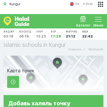
Kungur
EN
₽ (RUB)
Каталог
Меню
ФАДЖР
ВОСХОД
ЗУХР
АСР
МАГРИБ
ИША
03:19
05:19
13:23
17:29
21:12
22:42
Islamic schools in Kungur
Главная
Madrasah
Карта точек
Добавь
халяль
точку