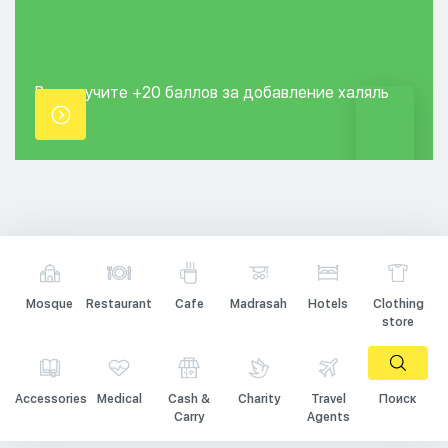
Вы получите +20
баллов за добавление
халяль
точки.
Mosque
Restaurant
Cafe
Madrasah
Hotels
Clothing
store
Accessories
Medical
Cash &
Charity
Travel
Поиск
Carry
Agents