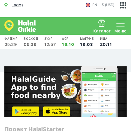
Lagos
EN
$ (USD)
Каталог
Меню
ФАДЖР
ВОСХОД
ЗУХР
АСР
МАГРИБ
ИША
05:29
06:39
12:57
16:10
19:03
20:11
Проект HalalStarter