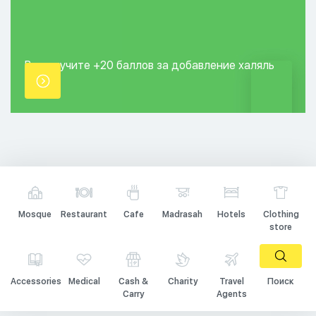
Вы получите +20
баллов за добавление
халяль
точки.
Mosque
Restaurant
Cafe
Madrasah
Hotels
Clothing
store
Accessories
Medical
Cash &
Charity
Travel
Поиск
Carry
Agents