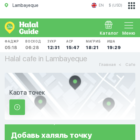
Lambayeque
EN
$ (USD)
Каталог
Меню
ФАДЖР
ВОСХОД
ЗУХР
АСР
МАГРИБ
ИША
05:18
06:28
12:31
15:47
18:21
19:29
Halal cafe in Lambayeque
Главная
Cafe
Карта точек
Добавь
халяль
точку