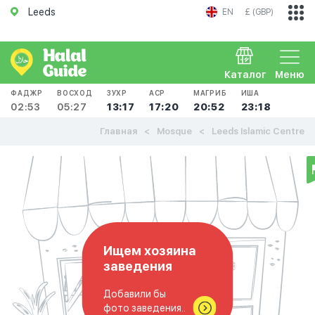
Leeds
EN
£ (GBP)
Каталог
Меню
ФАДЖР
ВОСХОД
ЗУХР
АСР
МАГРИБ
ИША
02:53
05:27
13:17
17:20
20:52
23:18
Главная
Mosque
Leeds Islamic Centre
Ищем хозяина
заведения
Добавили бы
фото заведения..