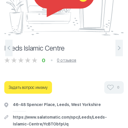
Leeds Islamic Centre
0
0 отзывов
Задать вопрос имаму
0
46-48 Spencer Place, Leeds, West Yorkshire
https://www.salatomatic.com/spc/Leeds/Leeds-
Islamic-Centre/YcBTObfpUq