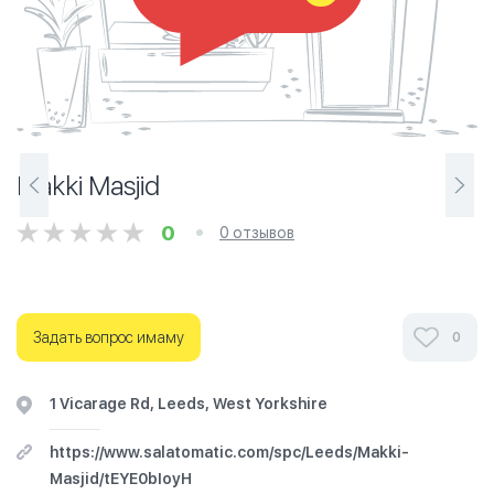
Makki Masjid
0
0 отзывов
Задать вопрос имаму
0
1 Vicarage Rd, Leeds, West Yorkshire
https://www.salatomatic.com/spc/Leeds/Makki-
Masjid/tEYE0bIoyH