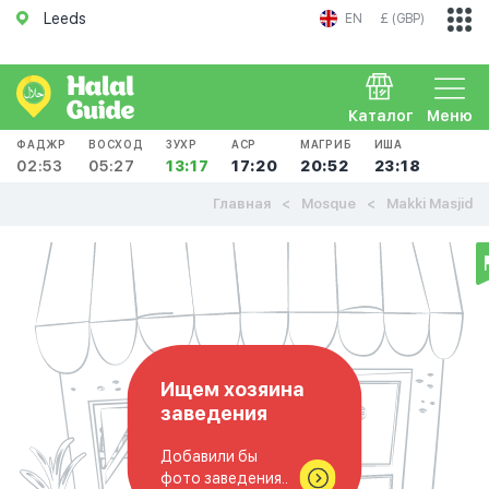
Leeds
EN
£ (GBP)
Каталог
Меню
ФАДЖР
ВОСХОД
ЗУХР
АСР
МАГРИБ
ИША
02:53
05:27
13:17
17:20
20:52
23:18
Главная
Mosque
Makki Masjid
Ищем хозяина
заведения
Добавили бы
фото заведения..