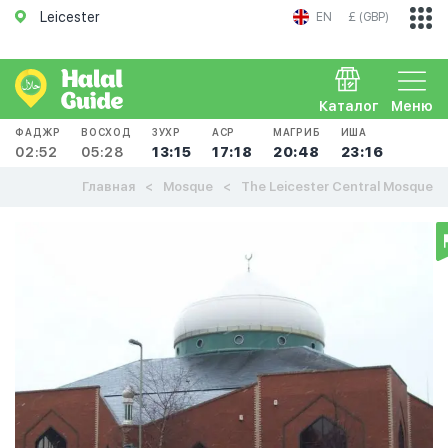
Leicester
EN
£ (GBP)
Каталог
Меню
ФАДЖР
ВОСХОД
ЗУХР
АСР
МАГРИБ
ИША
02:52
05:28
13:15
17:18
20:48
23:16
Главная
Mosque
The Leicester Central Mosque