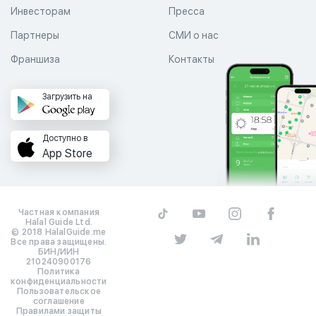
Инвесторам
Пресса
Партнеры
СМИ о нас
Франшиза
Контакты
Загрузить на
Доступно в
App Store
Частная компания
Halal Guide Ltd.
© 2018 HalalGuide.me
Все права защищены.
БИН/ИИН
210240900176
Политика
конфиденциальности
Пользовательское
соглашение
Правилами защиты