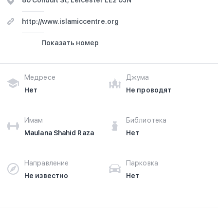
80 Conduit St, Leicester LE2 0JN
The third phase of the project consisted of a school, a
community hall, Imams' residence, a mortuary and a guest
http://www.islamiccentre.org
house. The congregation celebrates Milad un Nabi and is
supported by the Barelwi, Hanafi Ulemah.
Показать номер
Медресе
Джума
Нет
Не проводят
Имам
Библиотека
Maulana Shahid Raza
Нет
Направление
Парковка
Не известно
Нет