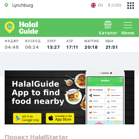
Lynchburg
EN
$ (USD)
Каталог
Меню
ФАДЖР
ВОСХОД
ЗУХР
АСР
МАГРИБ
ИША
04:46
06:24
13:27
17:11
20:18
21:51
Проект HalalStarter