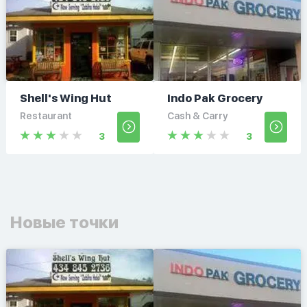
Shell's Wing Hut
Indo Pak Grocery
Restaurant
Cash & Carry
3
3
Новые точки