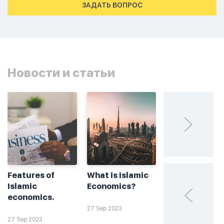
ЗАДАТЬ ВОПРОС
Новости и статьи
Features of
What is Islamic
Без греха: чт
Islamic
Economics?
такое
economics.
халяльное
инвестирова
27 Sep 2023
27 Sep 2023