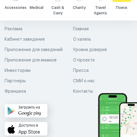
Accessories
Medical
Cash &
Charity
Travel
Поиск
Carry
Agents
Реклама
Главная
Кабинет заведения
О халяль
Приложение для заведений
Уровни доверия
Приложение для имамов
О проекте
Инвесторам
Пресса
Партнеры
СМИ о нас
Франшиза
Контакты
Загрузить на
Доступно в
App Store