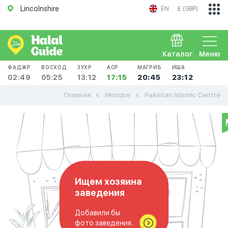
Lincolnshire
EN
£ (GBP)
Каталог
Меню
ФАДЖР
ВОСХОД
ЗУХР
АСР
МАГРИБ
ИША
02:49
05:25
13:12
17:15
20:45
23:12
Главная
Mosque
Pakistan Islamic Centre
Ищем хозяина
заведения
Добавили бы
фото заведения..