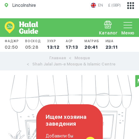
Lincolnshire
EN
£ (GBP)
Каталог
Меню
ФАДЖР
ВОСХОД
ЗУХР
АСР
МАГРИБ
ИША
02:50
05:28
13:12
17:13
20:41
23:11
Главная
Mosque
Shah Jalal Jam-e Mosque & Islamic Centre
Ищем хозяина
заведения
Добавили бы