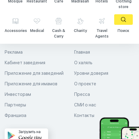
Mosque
Restaurant
Cafe
Madrasah
Hotels
Clothing
store
Accessories
Medical
Cash &
Charity
Travel
Поиск
Carry
Agents
Реклама
Главная
Кабинет заведения
О халяль
Приложение для заведений
Уровни доверия
Приложение для имамов
О проекте
Инвесторам
Пресса
Партнеры
СМИ о нас
Франшиза
Контакты
Загрузить на