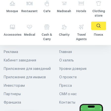
Mosque
Restaurant
Cafe
Madrasah
Hotels
Clothing
store
Accessories
Medical
Cash &
Charity
Travel
Поиск
Carry
Agents
Реклама
Главная
Кабинет заведения
О халяль
Приложение для заведений
Уровни доверия
Приложение для имамов
О проекте
Инвесторам
Пресса
Партнеры
СМИ о нас
Франшиза
Контакты