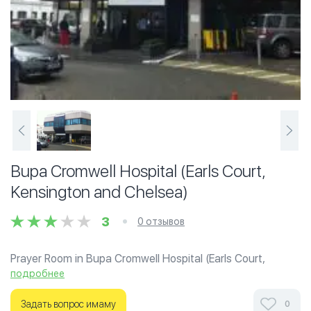
Bupa Cromwell Hospital (Earls Court,
Kensington and Chelsea)
3
0 отзывов
Prayer Room in Bupa Cromwell Hospital (Earls Court,
Kensington and Chelsea).
подробнее
Задать вопрос имаму
0