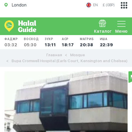
London
EN
£ (GBP)
Каталог
Меню
ФАДЖР
ВОСХОД
ЗУХР
АСР
МАГРИБ
ИША
03:32
05:30
13:11
18:17
20:38
22:39
Главная
Mosque
Bupa Cromwell Hospital (Earls Court, Kensington and Chelsea)