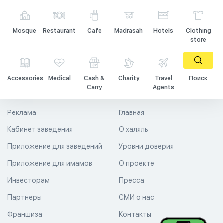
Mosque
Restaurant
Cafe
Madrasah
Hotels
Clothing
store
Accessories
Medical
Cash &
Charity
Travel
Поиск
Carry
Agents
Реклама
Главная
Кабинет заведения
О халяль
Приложение для заведений
Уровни доверия
Приложение для имамов
О проекте
Инвесторам
Пресса
Партнеры
СМИ о нас
Франшиза
Контакты