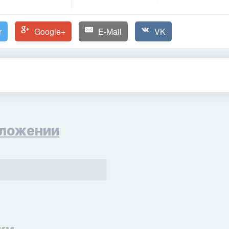
r
Google+
E-Mail
VK
ложении