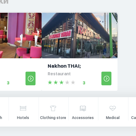
ки
Nakhon THAI;
Restaurant
3
3
h
Hotels
Clothing store
Accessories
Medical
Ca