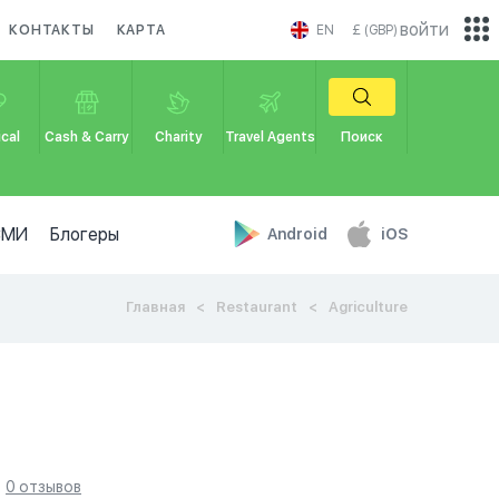
войти
КОНТАКТЫ
КАРТА
EN
£ (GBP)
cal
Cash & Carry
Charity
Travel Agents
Поиск
СМИ
Блогеры
Android
iOS
Главная
Restaurant
Agriculture
0 отзывов