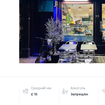
Средний чек
Алкоголь
£ 15
Запрещён