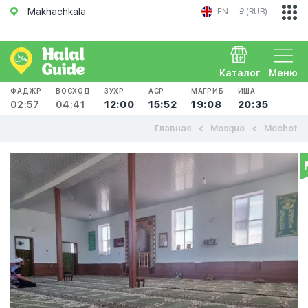
Makhachkala
EN
₽ (RUB)
Каталог
Меню
ФАДЖР
ВОСХОД
ЗУХР
АСР
МАГРИБ
ИША
02:57
04:41
12:00
15:52
19:08
20:35
Главная
Mosque
Mechet