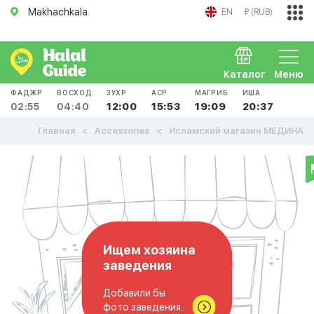
Makhachkala
EN
₽ (RUB)
Каталог
Меню
ФАДЖР
ВОСХОД
ЗУХР
АСР
МАГРИБ
ИША
02:55
04:40
12:00
15:53
19:09
20:37
Главная
Accessories
Исламский магазин МЕДИНА
Ищем хозяина
заведения
Добавили бы
фото заведения..