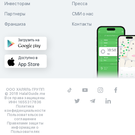
Инвесторам
Пресса
Партнеры
СМИ о нас
Франшиза
Контакты
Загрузить на
Доступно в
App Store
ООО ХАЛЯЛЬ ГРУПП
© 2018 HalalGuide.me
Все права защищены.
ИНН 1655317836
Политика
конфиденциальности
Пользовательское
соглашение
Правилами защиты
информации о
Пользователях