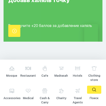
Добавь
халяль
точку
Вы получите +20
баллов за добавление
халяль
точки.
Mosque
Restaurant
Cafe
Madrasah
Hotels
Clothing
store
Accessories
Medical
Cash &
Charity
Travel
Поиск
Carry
Agents