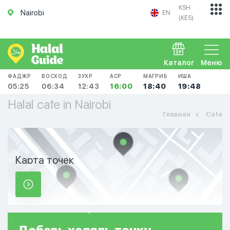
KSH
Nairobi
EN
(KES)
Каталог
Меню
ФАДЖР
ВОСХОД
ЗУХР
АСР
МАГРИБ
ИША
05:25
06:34
12:43
16:00
18:40
19:48
Halal cafe in Nairobi
Главная
Cafe
Карта точек