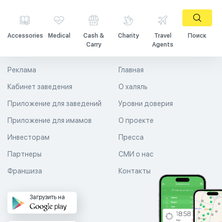
Accessories
Medical
Cash &
Charity
Travel
Поиск
Carry
Agents
Реклама
Главная
Кабинет заведения
О халяль
Приложение для заведений
Уровни доверия
Приложение для имамов
О проекте
Инвесторам
Пресса
Партнеры
СМИ о нас
Франшиза
Контакты
Загрузить на