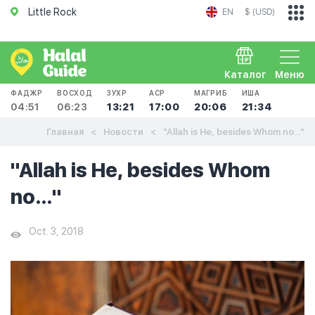
Little Rock
EN
$ (USD)
Каталог
Меню
ФАДЖР
ВОСХОД
ЗУХР
АСР
МАГРИБ
ИША
04:51
06:23
13:21
17:00
20:06
21:34
Главная
Новости
"Allah is He, besides Whom no..."
"Allah is He, besides Whom
no..."
Oct. 3, 2018