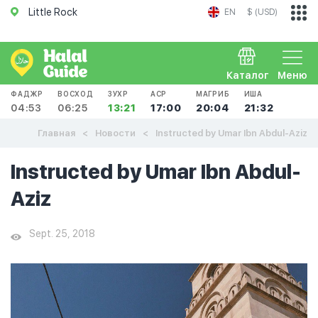
Little Rock
EN
$ (USD)
Каталог
Меню
ФАДЖР
ВОСХОД
ЗУХР
АСР
МАГРИБ
ИША
04:53
06:25
13:21
17:00
20:04
21:32
Главная
Новости
Instructed by Umar Ibn Abdul-Aziz
Instructed by Umar Ibn Abdul-
Aziz
Sept. 25, 2018