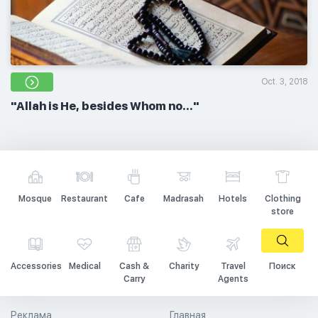
Oct. 3, 2018
"Allah is He, besides Whom no..."
Mosque
Restaurant
Cafe
Madrasah
Hotels
Clothing
store
Accessories
Medical
Cash &
Charity
Travel
Поиск
Carry
Agents
Реклама
Главная