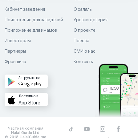
Кабинет заведения
О халяль
Приложение для заведений
Уровни доверия
Приложение для имамов
О проекте
Инвесторам
Пресса
Партнеры
СМИ о нас
Франшиза
Контакты
Загрузить на
Доступно в
App Store
Частная компания
Halal Guide Ltd.
© 2018 HalalGuide.me