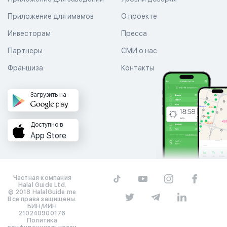
Приложение для имамов
О проекте
Инвесторам
Пресса
Партнеры
СМИ о нас
Франшиза
Контакты
Загрузить на
Доступно в
App Store
Частная компания
Halal Guide Ltd.
© 2018 HalalGuide.me
Все права защищены.
БИН/ИИН
210240900176
Политика