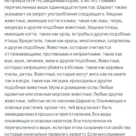
не прекратите?»(Священный Коран, 5:90-91). Помимо
перечисленных выше одиннадцати пунктов, Шариат также
указывает на запрет употребления следующего: Хищные
животные, имеющие когти и клыки, такие как львы, тигры,
медведи и другие подобные животные; Хищные птицы,
имеющие когти, такие как орлы, ястребы и другие подобные
птицы; Вредители, такие как крысы, многоножки, скорпионы
и другие подобные; Животные, которые считаются
отталкивающими, противными и неприятными, такие как
вши, мухи, личинки, змеи и другие подобные; Животные,
которых запрещено убивать в Исламе, такие как муравьи,
пчелы, дятлы; Животные, которые могут жить как на земле
так и в воде, такие как лягушки, крокодилы и другие
подобные животные; Мулы и домашние ослы; Любые
ядовитые или опасные морские животные; Любые другие
животные, забитые не по канонам Шариата; Опьяняющие и
опасные растения, кроме тех, чей вред может быть
ликвидирован в процессе приготовления; Все виды
опьяняющих и опасных напитков; Все полученное из
перечисленного выше, если при этом сохраняются свойства
которые изначально привели к запрету. Если мусульманин