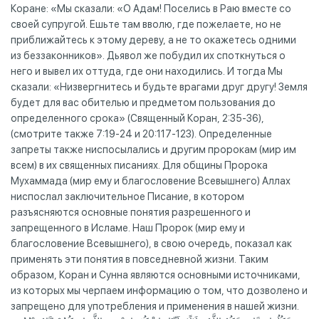
Коране: «Мы сказали: «О Адам! Поселись в Раю вместе со
своей супругой. Ешьте там вволю, где пожелаете, но не
приближайтесь к этому дереву, а не то окажетесь одними
из беззаконников». Дьявол же побудил их споткнуться о
него и вывел их оттуда, где они находились. И тогда Мы
сказали: «Низвергнитесь и будьте врагами друг другу! Земля
будет для вас обителью и предметом пользования до
определенного срока» (Священный Коран, 2:35-36),
(смотрите также 7:19-24 и 20:117-123). Определенные
запреты также ниспосылались и другим пророкам (мир им
всем) в их священных писаниях. Для общины Пророка
Мухаммада (мир ему и благословение Всевышнего) Аллах
ниспослал заключительное Писание, в котором
разъясняются основные понятия разрешенного и
запрещенного в Исламе. Наш Пророк (мир ему и
благословение Всевышнего), в свою очередь, показал как
применять эти понятия в повседневной жизни. Таким
образом, Коран и Сунна являются основными источниками,
из которых мы черпаем информацию о том, что дозволено и
запрещено для употребления и применения в нашей жизни.