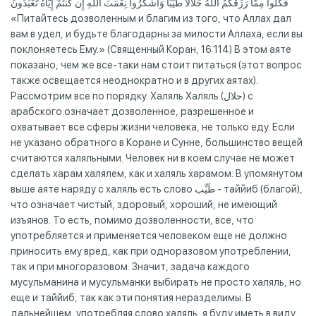
فَكُلُوا مِمَّا رَزَقَكُمُ اللَّهُ حَلَالًا طَيِّبًا وَاشْكُرُوا نِعْمَتَ اللَّهِ إِن كُنتُمْ إِيَّاهُ تَعْبُدُونَ
«Питайтесь дозволенным и благим из того, что Аллах дал
вам в удел, и будьте благодарны за милости Аллаха, если вы
поклоняетесь Ему.» (Священный Коран, 16:114) В этом аяте
показано, чем же все-таки нам стоит питаться (этот вопрос
также освещается неоднократно и в других аятах).
Рассмотрим все по порядку. Халяль Халяль (حلال) с
арабского означает дозволенное, разрешенное и
охватывает все сферы жизни человека, не только еду. Если
не указано обратного в Коране и Сунне, большинство вещей
считаются халяльными. Человек ни в коем случае не может
сделать харам халялем, как и халяль харамом. В упомянутом
выше аяте наряду с халяль есть слово طَيِّب - таййиб (благой),
что означает чистый, здоровый, хороший, не имеющий
изъянов. То есть, помимо дозволенности, все, что
употребляется и применяется человеком еще не должно
приносить ему вред, как при одноразовом употреблении,
так и при многоразовом. Значит, задача каждого
мусульманина и мусульманки выбирать не просто халяль, но
еще и таййиб, так как эти понятия неразделимы. В
дальнейшем, употребляя слово халяль, я буду иметь в виду