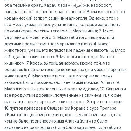
оба термина сразу. Харам Харам (حرام) же, наоборот,
означает неразрешенное, запрещенное. Всем известно про
коранический запрет свинины и алкоголя. Однако, это не
все. Ниже указаны продукты питания, которые запрещены
прямым кораническим текстом: 1. Мертвечина; 2. Мясо
удушенного животного; 3. Мясо забитого (палками или
другими предметами) насмерть животного; 4. Мясо
животного, умершего вследствие падения с высоты; 5. Мясо
забоданного животного; 6. Мясо животного, забитого
хищником; 7. Кровь, вытекшая наружу, кроме той, что
осталась (в незначительных количествах) на мясе и в органах
животного; 8. Мясо животного, над которым во время
заклания было произнесено чье-то имя помимо Аллаха; 9.
Мясо животных, принесенных в жертву идолам; 10. Свинина и
все продукты и добавки, полученные из свинины; 11. Любые
виды алкоголя и наркотических средств. Запрет на первые
10 пуктов приведен в Священном Коране в суре Трапеза:
«Вам запрещены мертвечина, кровь, мясо свиньи и то, над
чем не было произнесено имя Аллаха (или что было
зарезано не ради Аллаха), или было задушено, или забито