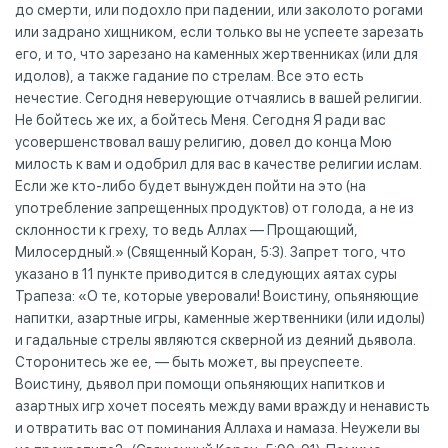
до смерти, или подохло при падении, или заколото рогами
или задрано хищником, если только вы не успеете зарезать
его, и то, что зарезано на каменных жертвенниках (или для
идолов), а также гадание по стрелам. Все это есть
нечестие. Сегодня неверующие отчаялись в вашей религии.
Не бойтесь же их, а бойтесь Меня. Сегодня Я ради вас
усовершенствовал вашу религию, довел до конца Мою
милость к вам и одобрил для вас в качестве религии ислам.
Если же кто-либо будет вынужден пойти на это (на
употребление запрещенных продуктов) от голода, а не из
склонности к греху, то ведь Аллах — Прощающий,
Милосердный.» (Священный Коран, 5:3). Запрет того, что
указано в 11 пункте приводится в следующих аятах суры
Трапеза: «О те, которые уверовали! Воистину, опьяняющие
напитки, азартные игры, каменные жертвенники (или идолы)
и гадальные стрелы являются скверной из деяний дьявола.
Сторонитесь же ее, — быть может, вы преуспеете.
Воистину, дьявол при помощи опьяняющих напитков и
азартных игр хочет посеять между вами вражду и ненависть
и отвратить вас от поминания Аллаха и намаза. Неужели вы