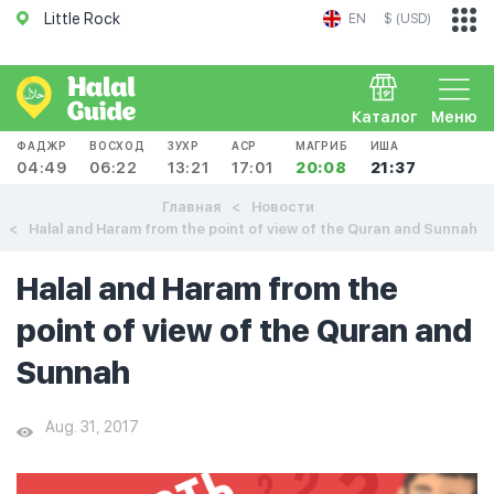
Little Rock
EN
$ (USD)
Каталог
Меню
ФАДЖР
ВОСХОД
ЗУХР
АСР
МАГРИБ
ИША
04:49
06:22
13:21
17:01
20:08
21:37
Главная
Новости
Halal and Haram from the point of view of the Quran and Sunnah
Halal and Haram from the
point of view of the Quran and
Sunnah
Aug. 31, 2017