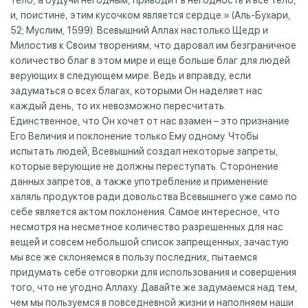
тело, а будучи негодным, приводит в негодность и все тело,
и, поистине, этим кусочком является сердце.» (Аль-Бухари,
52; Муслим, 1599). Всевышний Аллах настолько Щедр и
Милостив к Своим творениям, что даровал им безграничное
количество благ в этом мире и еще больше благ для людей
верующих в следующем мире. Ведь и вправду, если
задуматься о всех благах, которыми Он наделяет нас
каждый день, то их невозможно пересчитать.
Единственное, что Он хочет от нас взамен – это признание
Его Величия и поклонение только Ему одному. Чтобы
испытать людей, Всевышний создал некоторые запреты,
которые верующие не должны переступать. Сторонение
данных запретов, а также употребление и применение
халяль продуктов ради довольства Всевышнего уже само по
себе является актом поклонения. Самое интересное, что
несмотря на несметное количество разрешенных для нас
вещей и совсем небольшой список запрещенных, зачастую
мы все же склоняемся в пользу последних, пытаемся
придумать себе отговорки для использования и совершения
того, что не угодно Аллаху. Давайте же задумаемся над тем,
чем мы пользуемся в повседневной жизни и наполняем наши