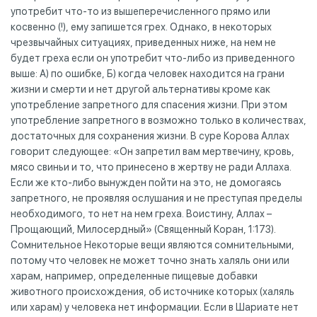
употребит что-то из вышеперечисленного прямо или
косвенно (!), ему запишется грех. Однако, в некоторых
чрезвычайных ситуациях, приведенных ниже, на нем не
будет греха если он употребит что-либо из приведенного
выше: А) по ошибке, Б) когда человек находится на грани
жизни и смерти и нет другой альтернативы кроме как
употребление запретного для спасения жизни. При этом
употребление запретного в возможно только в количествах,
достаточных для сохранения жизни. В суре Корова Аллах
говорит следующее: «Он запретил вам мертвечину, кровь,
мясо свиньи и то, что принесено в жертву не ради Аллаха.
Если же кто-либо вынужден пойти на это, не домогаясь
запретного, не проявляя ослушания и не преступая пределы
необходимого, то нет на нем греха. Воистину, Аллах –
Прощающий, Милосердный» (Священный Коран, 1:173).
Сомнительное Некоторые вещи являются сомнительными,
потому что человек не может точно знать халяль они или
харам, например, определенные пищевые добавки
животного происхождения, об источнике которых (халяль
или харам) у человека нет информации. Если в Шариате нет