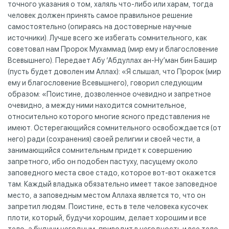
точного указания о том, халяль что-либо или харам, тогда
человек должен принять самое правильное решение
самостоятельно (опираясь на достоверные научные
источники). Лучше всего же избегать сомнительного, как
советовал нам Пророк Мухаммад (мир ему и благословение
Всевышнего). Передает Абу ‘Абдуллах ан-Ну’ман бин Башир
(пусть будет доволен им Аллах): «Я слышал, что Пророк (мир
ему и благословение Всевышнего), говорил следующим
образом: «Поистине, дозволенное очевидно и запретное
очевидно, а между ними находится сомнительное,
относительно которого многие ясного представления не
имеют. Остерегающийся сомнительного освобождается (от
него) ради (сохранения) своей религии и своей чести, а
занимающийся сомнительным придет к совершению
запретного, ибо он подобен пастуху, пасущему около
заповедного места свое стадо, которое вот-вот окажется
там. Каждый владыка обязательно имеет такое заповедное
место, а заповедным местом Аллаха является то, что он
запретил людям. Поистине, есть в теле человека кусочек
плоти, который, будучи хорошим, делает хорошим и все