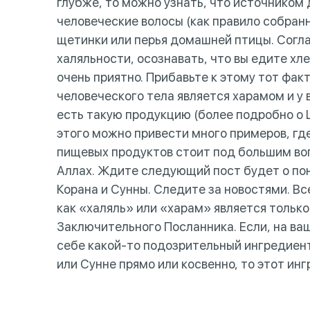
глубже, то можно узнать, что источником
человеческие волосы (как правило собранн
щетинки или перья домашней птицы. Согла
халяльности, осознавать, что вы едите хл
очень приятно. Прибавьте к этому тот фак
человеческого тела является харамом и у
есть такую продукцию (более подробно о L
этого можно привести много примеров, гд
пищевых продуктов стоит под большим воп
Аллах. Ждите следующий пост будет о поня
Корана и Сунны. Следите за новостями. В
как «халяль» или «харам» является только
Заключительного Посланника. Если, на ваш
себе какой-то подозрительный ингредиент, 
или Сунне прямо или косвенно, то этот 