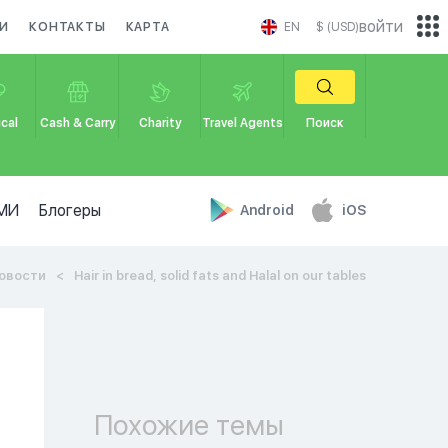
войти
И
КОНТАКТЫ
КАРТА
EN
$ (USD)
cal
Cash & Carry
Charity
Travel Agents
Поиск
МИ
Блогеры
Android
iOS
овости
Hair in bread, solid fats and Halal on our tables
Похожие темы