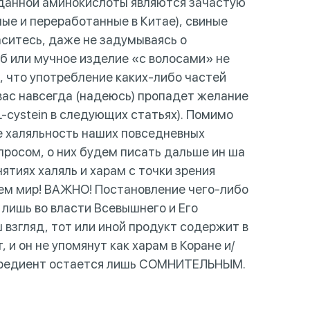
 данной аминокислоты являются зачастую
ые и переработанные в Китае), свиные
ситесь, даже не задумываясь о
еб или мучное изделие «с волосами» не
т, что употребление каких-либо частей
 вас навсегда (надеюсь) пропадет желание
-cystein в следующих статьях). Помимо
е халяльность наших повседневных
росом, о них будем писать дальше ин ша
тиях халяль и харам с точки зрения
сем мир! ВАЖНО! Постановление чего-либо
 лишь во власти Всевышнего и Его
 взгляд, тот или иной продукт содержит в
и он не упомянут как харам в Коране и/
ингредиент остается лишь СОМНИТЕЛЬНЫМ.