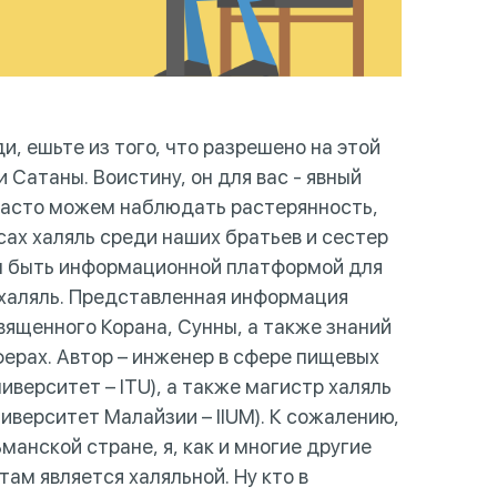
и, ешьте из того, что разрешено на этой
и Сатаны. Воистину, он для вас - явный
 часто можем наблюдать растерянность,
сах халяль среди наших братьев и сестер
ем быть информационной платформой для
 халяль. Представленная информация
вященного Корана, Сунны, а также знаний
ферах. Автор – инженер в сфере пищевых
верситет – ITU), а также магистр халяль
верситет Малайзии – IIUM). К сожалению,
ьманской стране, я, как и многие другие
там является халяльной. Ну кто в