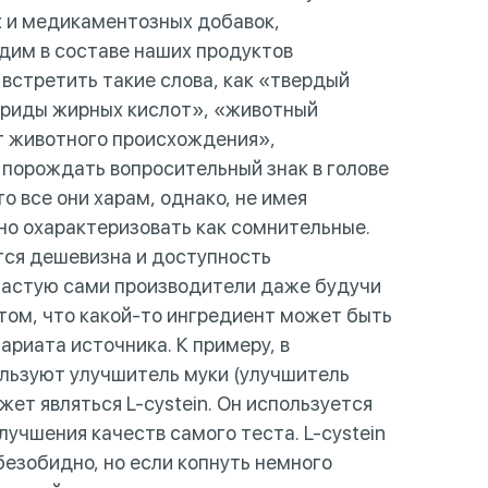
х и медикаментозных добавок,
идим в составе наших продуктов
встретить такие слова, как «твердый
ериды жирных кислот», «животный
т животного происхождения»,
 порождать вопросительный знак в голове
о все они харам, однако, не имея
но охарактеризовать как сомнительные.
ся дешевизна и доступность
частую сами производители даже будучи
том, что какой-то ингредиент может быть
ариата источника. К примеру, в
ользуют улучшитель муки (улучшитель
жет являться L-cystein. Он используется
лучшения качеств самого теста. L-cystein
 безобидно, но если копнуть немного