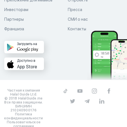
Инвесторам
Пресса
Партнеры
СМИ о нас
Франшиза
Контакты
Загрузить на
Доступно в
App Store
Частная компания
Halal Guide Ltd.
© 2018 HalalGuide.me
Все права защищены.
БИН/ИИН
210240900176
Политика
конфиденциальности
Пользовательское
соглашение