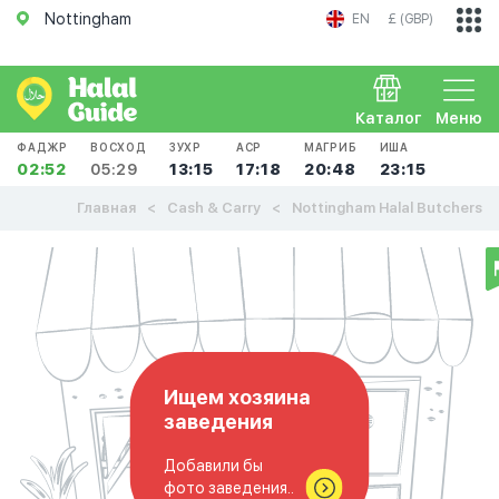
Nottingham
EN
£ (GBP)
Каталог
Меню
ФАДЖР
ВОСХОД
ЗУХР
АСР
МАГРИБ
ИША
02:52
05:29
13:15
17:18
20:48
23:15
Главная
Cash & Carry
Nottingham Halal Butchers
Ищем хозяина
заведения
Добавили бы
фото заведения..