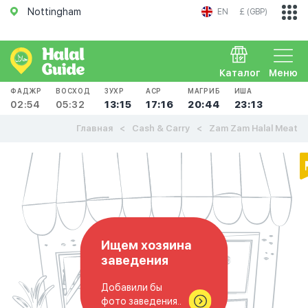
Nottingham
EN
£ (GBP)
Каталог
Меню
ФАДЖР
ВОСХОД
ЗУХР
АСР
МАГРИБ
ИША
02:54
05:32
13:15
17:16
20:44
23:13
Главная
Cash & Carry
Zam Zam Halal Meat
Ищем хозяина
заведения
Добавили бы
фото заведения..