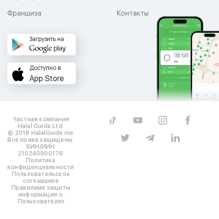
Франшиза
Контакты
Загрузить на
Доступно в
App Store
Частная компания
Halal Guide Ltd.
© 2018 HalalGuide.me
Все права защищены.
БИН/ИИН
210240900176
Политика
конфиденциальности
Пользовательское
соглашение
Правилами защиты
информации о
Пользователях