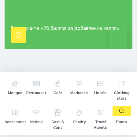
Вы получите +20
баллов за добавление
халяль
точки.
Mosque
Restaurant
Cafe
Madrasah
Hotels
Clothing
store
Accessories
Medical
Cash &
Charity
Travel
Поиск
Carry
Agents