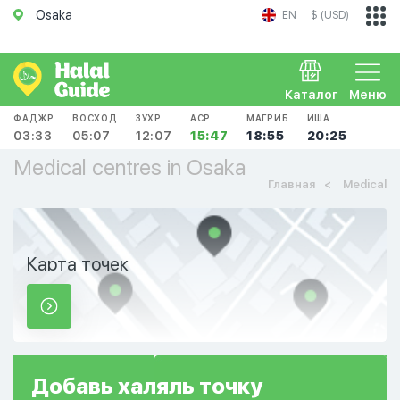
Osaka
EN
$ (USD)
Каталог
Меню
ФАДЖР
ВОСХОД
ЗУХР
АСР
МАГРИБ
ИША
03:33
05:07
12:07
15:47
18:55
20:25
Medical centres in Osaka
Главная
Medical
Карта точек
Добавь
халяль
точку