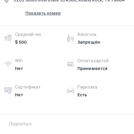
3203 South Interstate 35 #560, Round Rock, TX 78664
Показать номер
Средний чек
Алкоголь
$ 500
Запрещён
WiFi
Оплата картой
Нет
Принимается
Сертификат
Парковка
Нет
Есть
Поделиться: