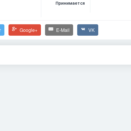
Принимается
r
Google+
E-Mail
VK