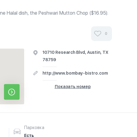
ne Halal dish, the Peshwari Mutton Chop ($16.95).
eat at Bombay Bistro. Open for lunch, Mon-Fri,
0am-3pm. Open for dinner...
0
10710 Research Blvd, Austin, TX
78759
http://www.bombay-bistro.com
Показать номер
Парковка
Есть