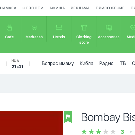
 НАМАЗА
НОВОСТИ
АФИША
РЕКЛАМА
ПРИЛОЖЕНИЕ
П
Cafe
Madrasah
Hotels
Clothing
Accessories
Medi
store
Б
ИША
Вопрос имаму
Кибла
Радио
ТВ
21:41
Bombay Bis
3