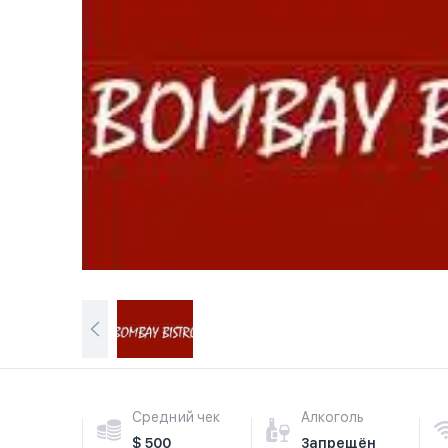
Средний чек
Алкоголь
$ 500
Запрещён