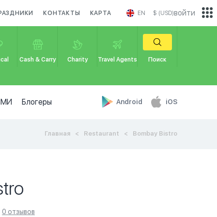
войти
РАЗДНИКИ
КОНТАКТЫ
КАРТА
EN
$ (USD)
cal
Cash & Carry
Charity
Travel Agents
Поиск
СМИ
Блогеры
Android
iOS
Главная
Restaurant
Bombay Bistro
tro
0 отзывов