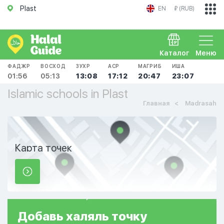
Plast
EN
₽ (RUB)
Каталог
Меню
ФАДЖР
ВОСХОД
ЗУХР
АСР
МАГРИБ
ИША
01:56
05:13
13:08
17:12
20:47
23:07
Islamic schools in Plast
Главная
Madrasah
Карта точек
Добавь
халяль
точку