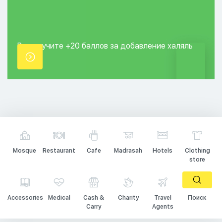
Вы получите +20
баллов за добавление
халяль
точки.
Mosque
Restaurant
Cafe
Madrasah
Hotels
Clothing
store
Accessories
Medical
Cash &
Charity
Travel
Поиск
Carry
Agents