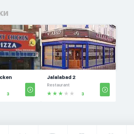
ки
icken
Jalalabad 2
Restaurant
3
3