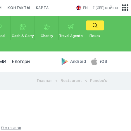
войти
И
КОНТАКТЫ
КАРТА
EN
£ (GBP)
cal
Cash & Carry
Charity
Travel Agents
Поиск
МИ
Блогеры
Android
iOS
Главная
Restaurant
Pandoo's
0 отзывов