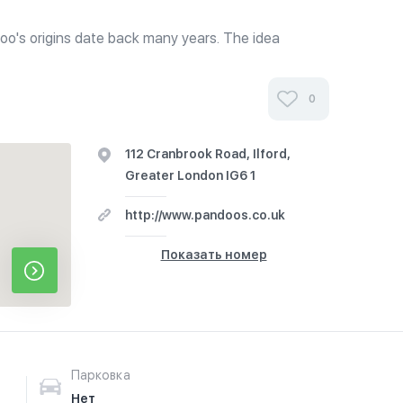
doo's origins date back many years. The idea
 using homemade sauces and marinades. Our aim is
ality of health conscious...
0
112 Cranbrook Road, Ilford,
Greater London IG6 1
http://www.pandoos.co.uk
Показать номер
Парковка
Нет