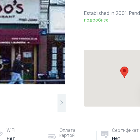
Established in 2001. Pan
started at a family BBQ
подробнее
to provide a consistent qu
WiFi
Оплата
Сертификат
картой
Нет
Нет