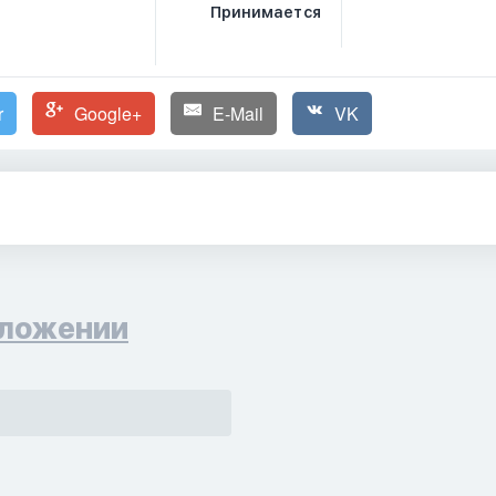
Принимается
r
Google+
E-Mail
VK
ложении