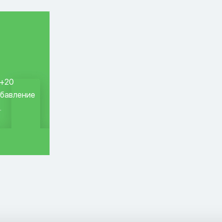
 +20
обавление
.