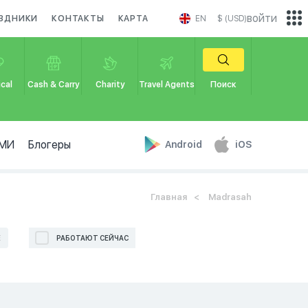
войти
ЗДНИКИ
КОНТАКТЫ
КАРТА
EN
$ (USD)
cal
Cash & Carry
Charity
Travel Agents
Поиск
МИ
Блогеры
Android
iOS
Главная
Madrasah
Е
РАБОТАЮТ СЕЙЧАС