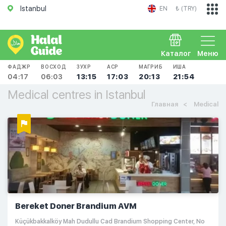
Istanbul
EN
₺ (TRY)
Каталог
Меню
ФАДЖР
ВОСХОД
ЗУХР
АСР
МАГРИБ
ИША
04:17
06:03
13:15
17:03
20:13
21:54
Medical centres in Istanbul
Главная
Medical
Bereket Doner Brandium AVM
Küçükbakkalköy Mah Dudullu Cad Brandium Shopping Center, No