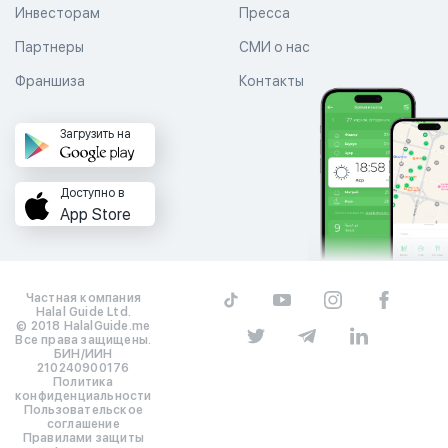
Инвесторам
Пресса
Партнеры
СМИ о нас
Франшиза
Контакты
Загрузить на
Доступно в
App Store
Частная компания
Halal Guide Ltd.
© 2018 HalalGuide.me
Все права защищены.
БИН/ИИН
210240900176
Политика
конфиденциальности
Пользовательское
соглашение
Правилами защиты