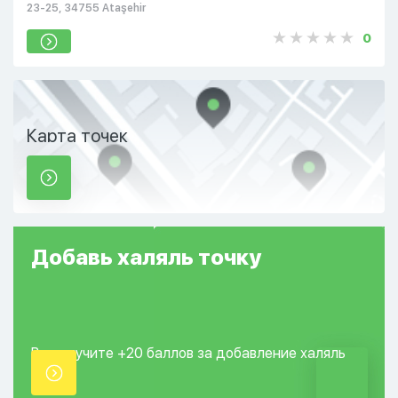
23-25, 34755 Ataşehir
0
Карта точек
Добавь
халяль
точку
Вы получите +20
баллов за добавление
халяль
точки.