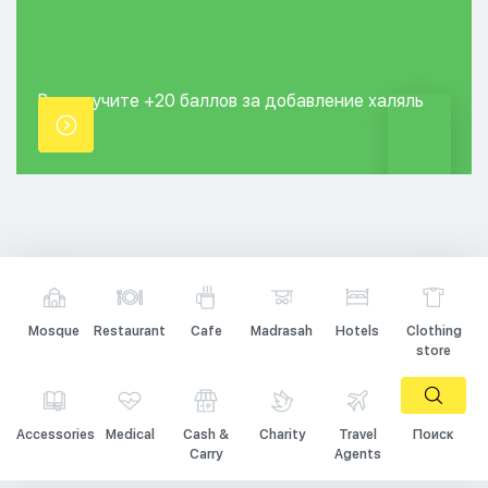
Вы получите +20
баллов за добавление
халяль
точки.
Mosque
Restaurant
Cafe
Madrasah
Hotels
Clothing
store
Accessories
Medical
Cash &
Charity
Travel
Поиск
Carry
Agents