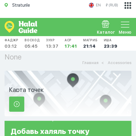
Straturile
EN
₽ (RUB)
Каталог
Меню
ФАДЖР
ВОСХОД
ЗУХР
АСР
МАГРИБ
ИША
03:12
05:45
13:37
17:41
21:14
23:39
None
Главная
Accessories
Карта точек
Добавь
халяль
точку