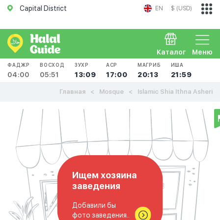
Capital District
EN
$ (USD)
Каталог
Меню
ФАДЖР
ВОСХОД
ЗУХР
АСР
МАГРИБ
ИША
04:00
05:51
13:09
17:00
20:13
21:59
Главная
Mosque
Islamic Shia Ithna Asheri
Ищем хозяина
заведения
Добавили бы
фото заведения..