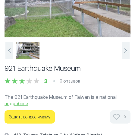
921 Earthquake Museum
3
0 отзывов
The 921 Earthquake Museum of Taiwan is a national
museum in Wufeng District, Taichung, Taiwan. The
подробнее
museum is dedicated to the 7.3 earthquake that struck
the center of Taiwan at 01:47:12.6 TST on Tuesday, 21
Задать вопрос имаму
0
September 1999.