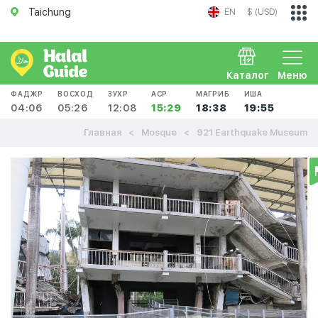
Taichung
EN
$ (USD)
Каталог
Меню
ФАДЖР
ВОСХОД
ЗУХР
АСР
МАГРИБ
ИША
04:06
05:26
12:08
15:29
18:38
19:55
Главная
Mosque
921 Earthquake Museum