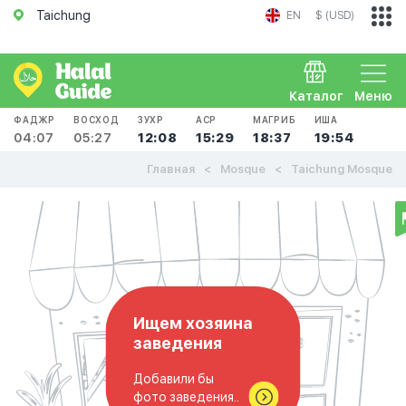
Taichung
EN
$ (USD)
Каталог
Меню
ФАДЖР
ВОСХОД
ЗУХР
АСР
МАГРИБ
ИША
04:07
05:27
12:08
15:29
18:37
19:54
Главная
Mosque
Taichung Mosque
Ищем хозяина
заведения
Добавили бы
фото заведения..