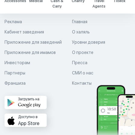
Accessories
Medical
Cash &
Charity
Travel
Поиск
Carry
Agents
Реклама
Главная
Кабинет заведения
О халяль
Приложение для заведений
Уровни доверия
Приложение для имамов
О проекте
Инвесторам
Пресса
Партнеры
СМИ о нас
Франшиза
Контакты
Загрузить на
Доступно в
App Store