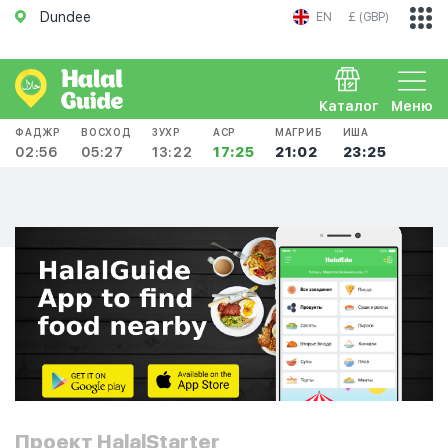
Dundee
EN
£ (GBP)
Каталог
Меню
ФАДЖР
ВОСХОД
ЗУХР
АСР
МАГРИБ
ИША
02:56
05:27
13:22
17:25
21:02
23:25
Проект HalalStarter