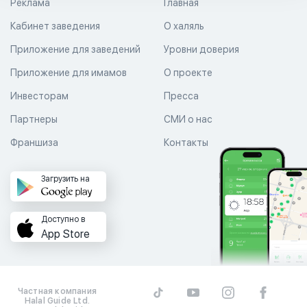
Реклама
Главная
Кабинет заведения
О халяль
Приложение для заведений
Уровни доверия
Приложение для имамов
О проекте
Инвесторам
Пресса
Партнеры
СМИ о нас
Франшиза
Контакты
Загрузить на
Доступно в
App Store
Частная компания
Halal Guide Ltd.