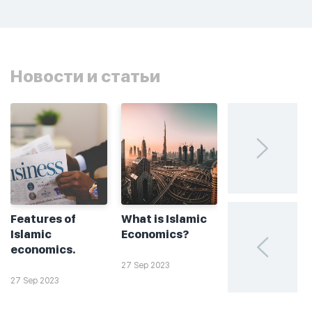
Новости и статьи
Features of
What is Islamic
Без греха: чт
Islamic
Economics?
такое
economics.
халяльное
инвестирова
27 Sep 2023
27 Sep 2023
26 Sep 2023