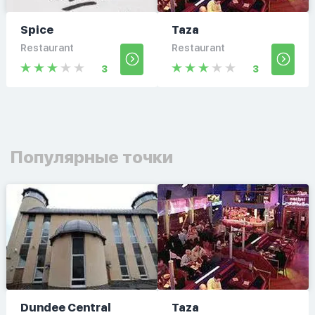
Spice
Taza
Restaurant
Restaurant
3
3
Популярные точки
Dundee Central
Taza