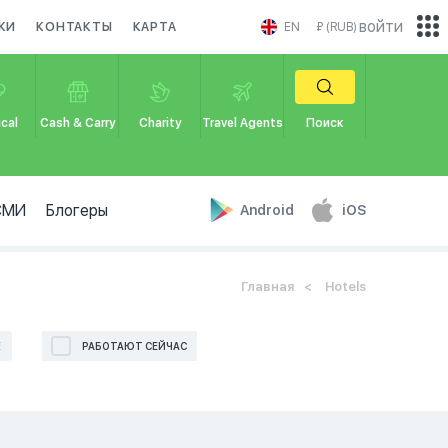
войти
КИ
КОНТАКТЫ
КАРТА
EN
₽ (RUB)
cal
Cash & Carry
Charity
Travel Agents
Поиск
СМИ
Блогеры
Android
iOS
Главная
Hotels
Е
РАБОТАЮТ СЕЙЧАС