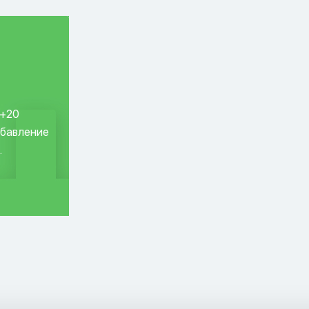
 +20
обавление
.