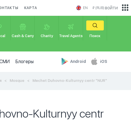
войти
ОНТАКТЫ
КАРТА
EN
₽ (RUB)
cal
Cash & Carry
Charity
Travel Agents
Поиск
СМИ
Блогеры
Android
iOS
я
Mosque
Mechet Duhovno-Kulturnyy centr "NUR"
ovno-Kulturnyy centr