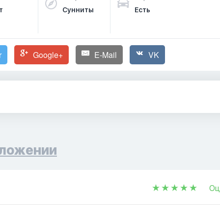
т
Сунниты
Есть
r
Google+
E-Mail
VK
ложении
Оц