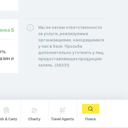
Мы не несем ответственности
енка
5
за услуги, реализуемые
организациями, находящимися
у нас в базе. Просьба
ять
дополнительно уточнять у лиц,
азин и
предоставляющих продукцию
халяль. (38331)
sh & Carry
Charity
Travel Agents
Поиск