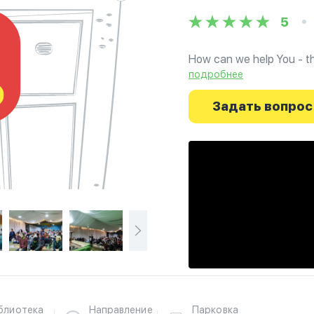
5
How can we help You - th
подробнее
Задать вопрос
блиотека
Направление
Парковка