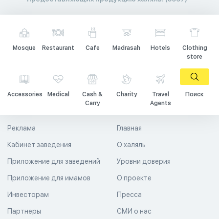
Mosque
Restaurant
Cafe
Madrasah
Hotels
Clothing
store
Accessories
Medical
Cash &
Charity
Travel
Поиск
Carry
Agents
Реклама
Главная
Кабинет заведения
О халяль
Приложение для заведений
Уровни доверия
Приложение для имамов
О проекте
Инвесторам
Пресса
Партнеры
СМИ о нас