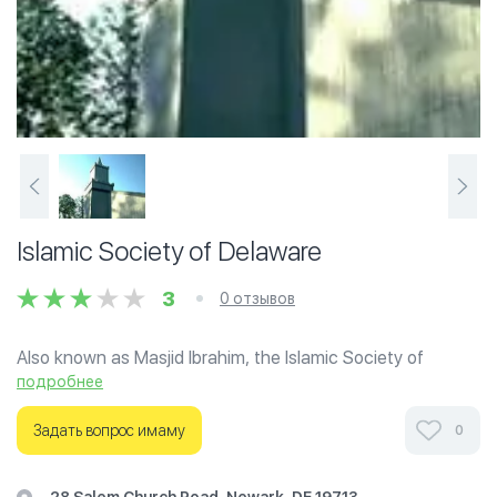
Islamic Society of Delaware
3
0 отзывов
Also known as Masjid Ibrahim, the Islamic Society of
Delaware is the largest mosque in Delaware and very
подробнее
active in interfaith activities. The mosque hosted Senators
Joseph Biden and Tom Carper shortly after the September
Задать вопрос имаму
0
11th attacks.