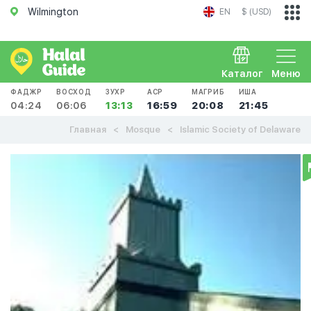
Wilmington
EN
$ (USD)
Каталог
Меню
ФАДЖР
ВОСХОД
ЗУХР
АСР
МАГРИБ
ИША
04:24
06:06
13:13
16:59
20:08
21:45
Главная
Mosque
Islamic Society of Delaware