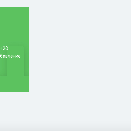
 +20
обавление
.