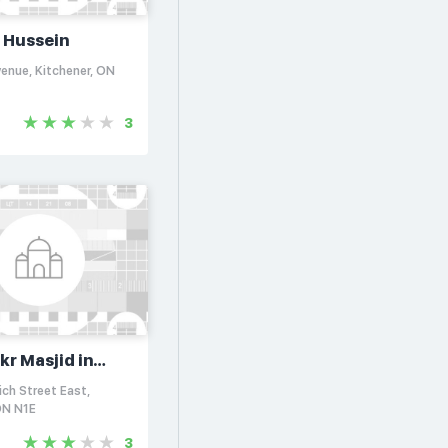
 Hussein
enue, Kitchener, ON
3
r Masjid in
h
ch Street East,
ON N1E
3