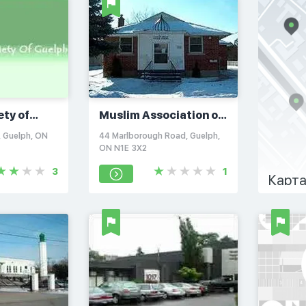
ety of
Muslim Association of
Canada
, Guelph, ON
44 Marlborough Road, Guelph,
ON N1E 3X2
3
1
Карта