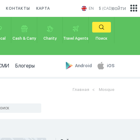
войти
КОНТАКТЫ
КАРТА
EN
$ (CAD)
cal
Cash & Carry
Charity
Travel Agents
Поиск
СМИ
Блогеры
Android
iOS
Главная
Mosque