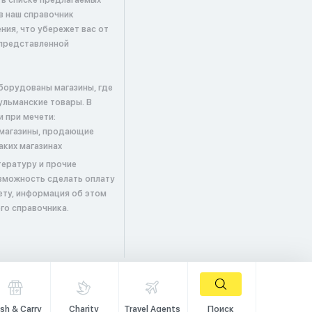
 в списке предлагаемых
в наш справочник
ия, что убережет вас от
представленной
борудованы магазины, где
льманские товары. В
и при мечети:
; магазины, продающие
аких магазинах
ературу и прочие
зможность сделать оплату
ету, информация об этом
го справочника.
sh & Carry
Charity
Travel Agents
Поиск