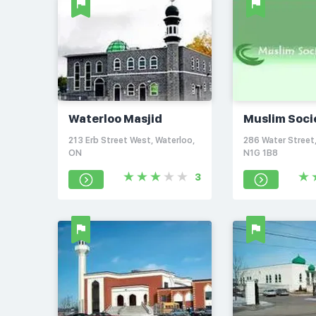
Waterloo Masjid
Muslim Soci
Guelph
213 Erb Street West, Waterloo,
286 Water Street
ON
N1G 1B8
3