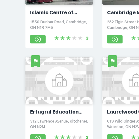
Islamic Centre of
Cambridge 
Cambridge
Society Mo
1550 Dunbar Road, Cambridge,
282 Elgin Street 
ON N1R 7M5
Cambridge, ON N
3
Ertugrul Education
Laurelwood 
Society
Centre & Mu
312 Lawrence Avenue, Kitchener,
619 Wild Ginger A
ON N2M
Waterloo, ON N2
3