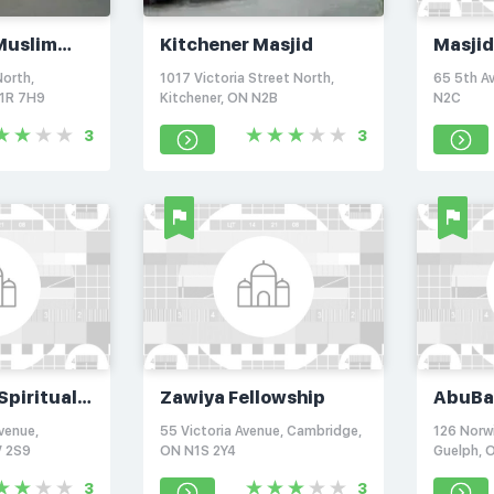
Muslim
Kitchener Masjid
Masjid
sque
North,
1017 Victoria Street North,
65 5th Av
1R 7H9
Kitchener, ON N2B
N2C
3
3
Spiritual
Zawiya Fellowship
AbuBak
salla
Guelp
venue,
55 Victoria Avenue, Cambridge,
126 Norwi
V 2S9
ON N1S 2Y4
Guelph, 
3
3