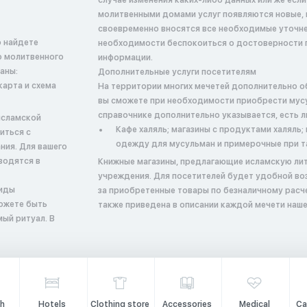
случае изменения каких-либо данных или же если
молитвенными домами услуг появляются новые, 
своевременно вносятся все необходимые уточнен
о найдете
необходимости беспокоиться о достоверности 
о молитвенного
информации.
аны:
Дополнительные услуги посетителям
карта и схема
На территории многих мечетей дополнительно о
вы сможете при необходимости приобрести мусу
справочнике дополнительно указывается, есть л
исламской
Кафе халяль; магазины с продуктами халяль
иться с
одежду для мусульман и примерочные при т
ния. Для вашего
водятся в
Книжные магазины, предлагающие исламскую лит
учреждения. Для посетителей будет удобной во
виды
за приобретенные товары по безналичному расч
можете быть
также приведена в описании каждой мечети наше
ый ритуал. В
h
Hotels
Clothing store
Accessories
Medical
Ca