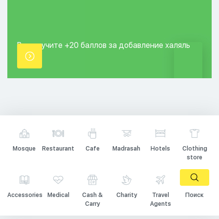
Вы получите +20
баллов за добавление
халяль
точки.
Mosque
Restaurant
Cafe
Madrasah
Hotels
Clothing
store
Accessories
Medical
Cash &
Charity
Travel
Поиск
Carry
Agents