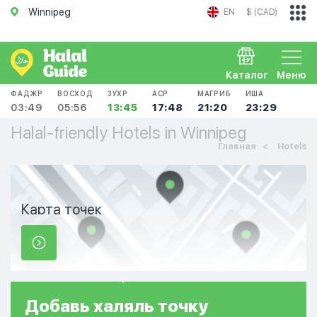
Winnipeg
EN
$ (CAD)
Каталог
Меню
ФАДЖР
ВОСХОД
ЗУХР
АСР
МАГРИБ
ИША
03:49
05:56
13:45
17:48
21:20
23:29
Halal-friendly Hotels in Winnipeg
Главная
Hotels
Карта точек
Добавь
халяль
точку