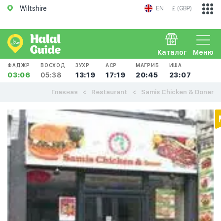
Wiltshire
EN
£ (GBP)
Каталог
Меню
ФАДЖР
ВОСХОД
ЗУХР
АСР
МАГРИБ
ИША
03:06
05:38
13:19
17:19
20:45
23:07
Главная
Restaurant
Samis Chicken & Doner