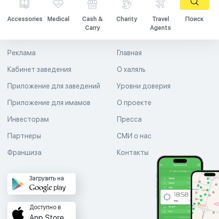
Accessories
Medical
Cash &
Charity
Travel
Поиск
Carry
Agents
Реклама
Главная
Кабинет заведения
О халяль
Приложение для заведений
Уровни доверия
Приложение для имамов
О проекте
Инвесторам
Пресса
Партнеры
СМИ о нас
Франшиза
Контакты
Загрузить на
Доступно в
App Store