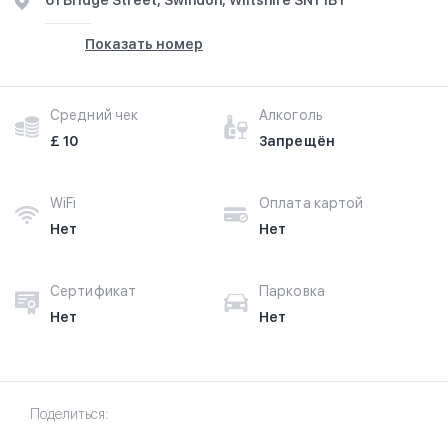
61 Bridge Street, Swindon, Wiltshire SN1 1BT
Показать номер
Средний чек
Алкоголь
£ 10
Запрещён
WiFi
Оплата картой
Нет
Нет
Сертификат
Парковка
Нет
Нет
Поделиться: