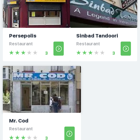
Persepolis
Sinbad Tandoori
Restaurant
Restaurant
3
3
Mr. Cod
Restaurant
3