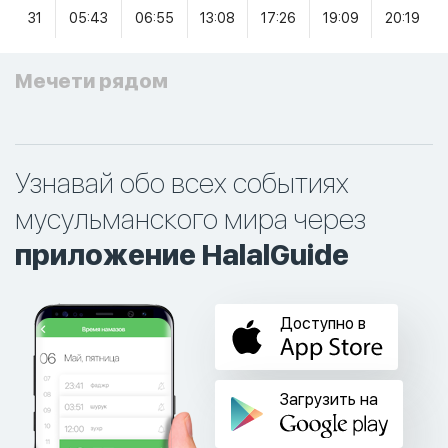
31
05:43
06:55
13:08
17:26
19:09
20:19
Мечети рядом
Узнавай обо всех событиях
мусульманского мира через
приложение HalalGuide
Доступно в
Загрузить на