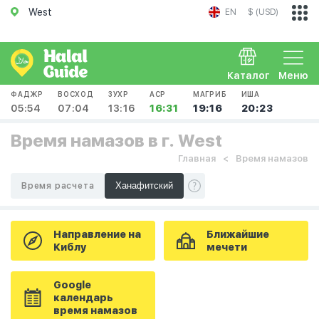
West
EN
$ (USD)
Каталог
Меню
ФАДЖР
ВОСХОД
ЗУХР
АСР
МАГРИБ
ИША
05:54
07:04
13:16
16:31
19:16
20:23
Время намазов в г. West
Главная
Время намазов
Время расчета
Направление на
Ближайшие
Киблу
мечети
Google
календарь
время намазов