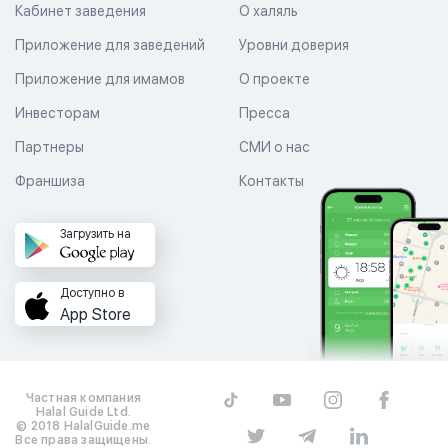
Кабинет заведения
О халяль
Приложение для заведений
Уровни доверия
Приложение для имамов
О проекте
Инвесторам
Пресса
Партнеры
СМИ о нас
Франшиза
Контакты
Загрузить на
Доступно в
App Store
Частная компания
Halal Guide Ltd.
© 2018 HalalGuide.me
Все права защищены.