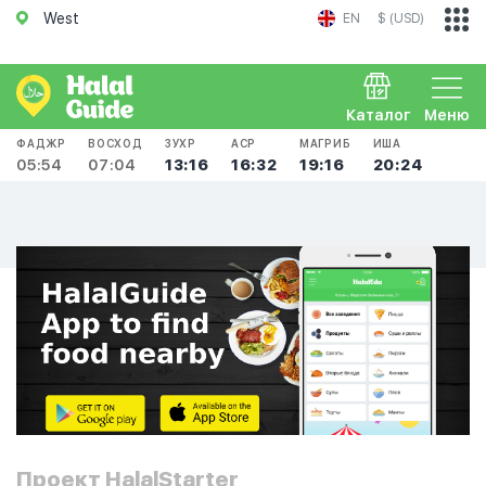
West
EN
$ (USD)
Каталог
Меню
ФАДЖР
ВОСХОД
ЗУХР
АСР
МАГРИБ
ИША
05:54
07:04
13:16
16:32
19:16
20:24
Проект HalalStarter