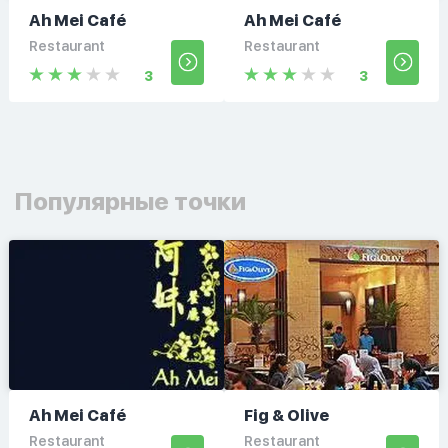
Ah Mei Café
Ah Mei Café
Restaurant
Restaurant
3
3
Популярные точки
Ah Mei Café
Fig & Olive
Restaurant
Restaurant