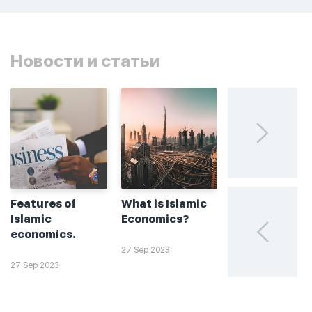
Новости и статьи
Features of
What is Islamic
Без греха: чт
Islamic
Economics?
такое
economics.
халяльное
инвестирова
27 Sep 2023
27 Sep 2023
26 Sep 2023