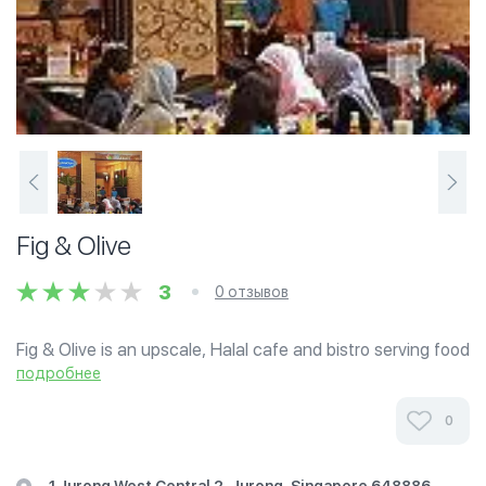
Fig & Olive
3
0 отзывов
Fig & Olive is an upscale, Halal cafe and bistro serving food
items representing a blend of Western, European,
подробнее
Mediterranean and Asian origins. Located at shop #B1-
62/63 in the Jurong Point...
0