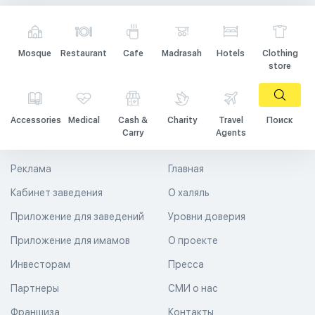
Mosque
Restaurant
Cafe
Madrasah
Hotels
Clothing
store
Accessories
Medical
Cash &
Charity
Travel
Поиск
Carry
Agents
Реклама
Главная
Кабинет заведения
О халяль
Приложение для заведений
Уровни доверия
Приложение для имамов
О проекте
Инвесторам
Пресса
Партнеры
СМИ о нас
Франшиза
Контакты