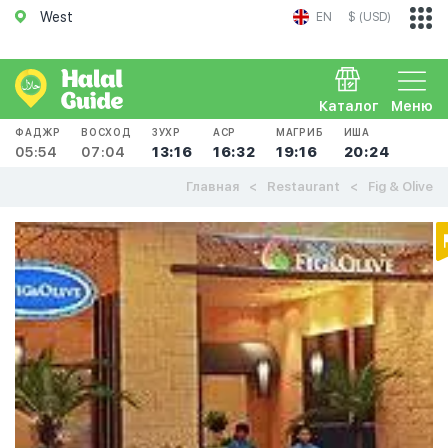
West
EN
$ (USD)
Каталог
Меню
ФАДЖР
ВОСХОД
ЗУХР
АСР
МАГРИБ
ИША
05:54
07:04
13:16
16:32
19:16
20:24
Главная
Restaurant
Fig & Olive