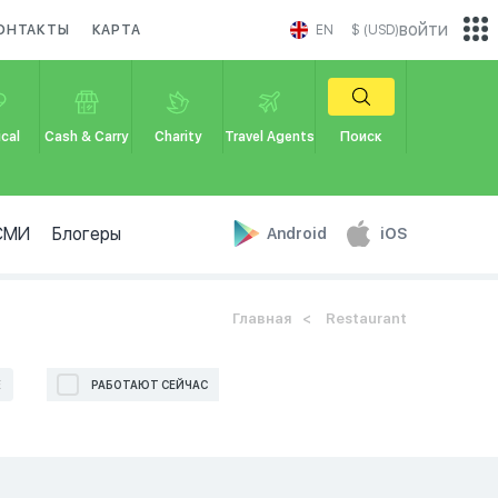
войти
ОНТАКТЫ
КАРТА
EN
$ (USD)
cal
Cash & Carry
Charity
Travel Agents
Поиск
СМИ
Блогеры
Android
iOS
Главная
Restaurant
Е
РАБОТАЮТ СЕЙЧАС