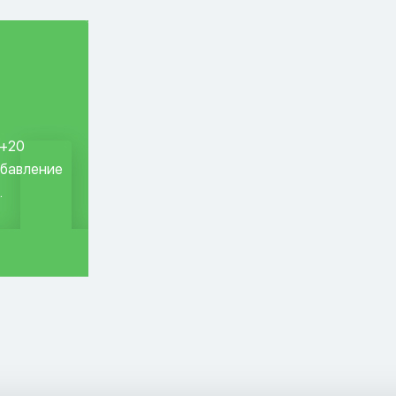
 +20
обавление
.