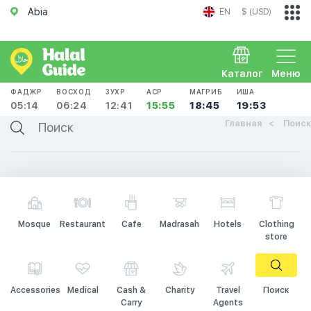
Abia
EN
$ (USD)
Каталог
Меню
ФАДЖР
ВОСХОД
ЗУХР
АСР
МАГРИБ
ИША
05:14
06:24
12:41
15:55
18:45
19:53
Главная
Поиск
Mosque
Restaurant
Cafe
Madrasah
Hotels
Clothing
store
Accessories
Medical
Cash &
Charity
Travel
Поиск
Carry
Agents