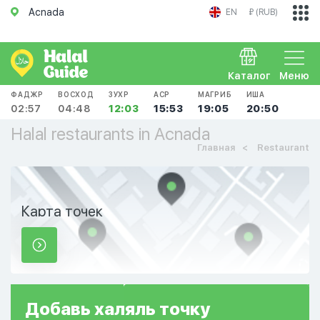
Acnada
EN
₽ (RUB)
Каталог
Меню
ФАДЖР
ВОСХОД
ЗУХР
АСР
МАГРИБ
ИША
02:57
04:48
12:03
15:53
19:05
20:50
Halal restaurants in Acnada
Главная
Restaurant
Карта точек
Добавь
халяль
точку