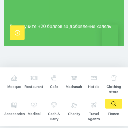
Вы получите +20
баллов за добавление
халяль
точки.
Mosque
Restaurant
Cafe
Madrasah
Hotels
Clothing
store
Accessories
Medical
Cash &
Charity
Travel
Поиск
Carry
Agents