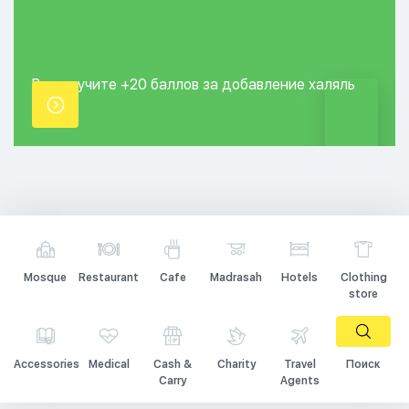
Вы получите +20
баллов за добавление
халяль
точки.
Mosque
Restaurant
Cafe
Madrasah
Hotels
Clothing
store
Accessories
Medical
Cash &
Charity
Travel
Поиск
Carry
Agents